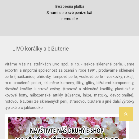
Bezpečná platba
S námi se o své peníze bát
nemusíte
LIVO korálky a bižuterie
Vítáme Vás na stránkách Livo spol. s r.o. - sekce skleněné perle. Jsme
exportní a importní společnost založená v roce 1991, prodáváme skleněné
perle (mačkanice, ohňovky, lampové perle, voskové perle - voskovky, rokajl,
m.c. broušené perle), skleněné kameny, flitry, glitry, bižuterní komponenty,
dřevěné korálky, lustrové ověsy, štrasové a skleněné knoflíky, plastické a
kovové borty, náboženské artikly (růžence, kříže, matičky, devocionálie),
hotovou bižuterii ze skleněných perlí, štrasovou bižuterii a jiné další výrobky
typické pro jablonecko.