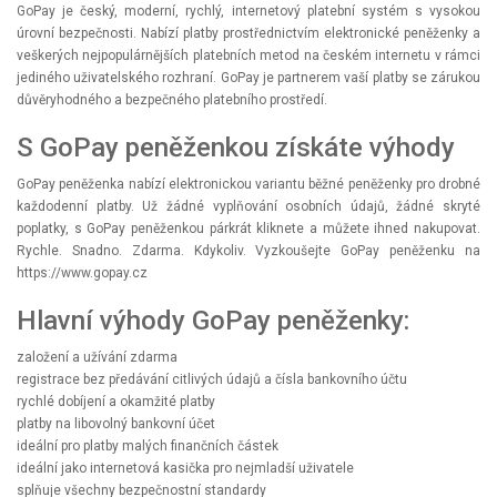
GoPay je český, moderní, rychlý, internetový platební systém s vysokou
úrovní bezpečnosti. Nabízí platby prostřednictvím elektronické peněženky a
veškerých nejpopulárnějších platebních metod na českém internetu v rámci
jediného uživatelského rozhraní. GoPay je partnerem vaší platby se zárukou
důvěryhodného a bezpečného platebního prostředí.
S GoPay peněženkou získáte výhody
GoPay peněženka nabízí elektronickou variantu běžné peněženky pro drobné
každodenní platby. Už žádné vyplňování osobních údajů, žádné skryté
poplatky, s GoPay peněženkou párkrát kliknete a můžete ihned nakupovat.
Rychle. Snadno. Zdarma. Kdykoliv. Vyzkoušejte GoPay peněženku na
https://www.gopay.cz
Hlavní výhody GoPay peněženky:
založení a užívání zdarma
registrace bez předávání citlivých údajů a čísla bankovního účtu
rychlé dobíjení a okamžité platby
platby na libovolný bankovní účet
ideální pro platby malých finančních částek
ideální jako internetová kasička pro nejmladší uživatele
splňuje všechny bezpečnostní standardy