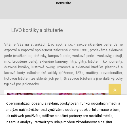
nemusíte
LIVO korálky a bižuterie
Vítáme Vás na stránkách Livo spol. s r.o. - sekce skleněné perle. Jsme
exportní a importní společnost založená v roce 1991, prodáváme skleněné
perle (mačkanice, ohňovky, lampové perle, voskové perle - voskovky, rokajl,
m.c. broušené perle), skleněné kameny, flitry, glitry, bižuterní komponenty,
dřevěné korálky, lustrové ověsy, štrasové a skleněné knoflíky, plastické a
kovové borty, náboženské artikly (růžence, kříže, matičky, devocionálie),
hotovou bižuterii ze skleněných perlí, štrasovou bižuterii a jiné další výrobky
typické pro jablonecko.
K personalizaci obsahu a reklam, poskytování funkcí sociálních médií a
analýze naší návštěvnosti využíváme soubory cookie. Informace o tom,
jak náš web používáte, sdílíme s našimi partnery pro sociální média,
inzerci a analýzy. Partneři tyto údaje mohou zkombinovat s dalšími