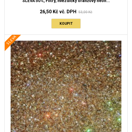
SLEVA 50%, Flitry, hvězdičky oranžový neon...
26,50 Kč vč. DPH
53,00 Kč
KOUPIT