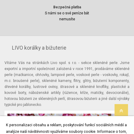
Bezpečná platba
S námi se o své peníze bát
nemusíte
LIVO korálky a bižuterie
Vítáme Vás na stránkách Livo spol. s r.o. - sekce skleněné perle. Jsme
exportní a importní společnost založená v roce 1991, prodáváme skleněné
perle (mačkanice, ohňovky, lampové perle, voskové perle - voskovky, rokajl,
m.c. broušené perle), skleněné kameny, flitry, glitry, bižuterní komponenty,
dřevěné korálky, lustrové ověsy, štrasové a skleněné knoflíky, plastické a
kovové borty, náboženské artikly (růžence, kříže, matičky, devocionálie),
hotovou bižuterii ze skleněných perlí, štrasovou bižuterii a jiné další výrobky
typické pro jablonecko.
K personalizaci obsahu a reklam, poskytování funkcí sociálních médií a
analýze naší návštěvnosti využíváme soubory cookie. Informace o tom,