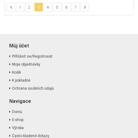
1
2
3
4
5
6
7
Můj účet
Příhlásit se/Registrovat
Moje objednávky
Košík
K pokladně
Ochrana osobních údajů
Navigace
Domů
E-shop
Výroba
Často kladené dotazy