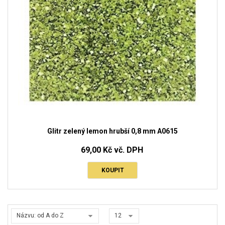
Glitr zelený lemon hrubší 0,8 mm A0615
69,00 Kč vč. DPH
KOUPIT
Názvu: od A do Z
12