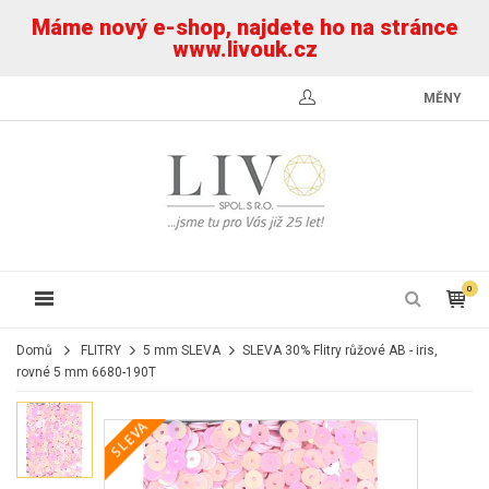
Máme nový e-shop, najdete ho na stránce
www.livouk.cz
MĚNY
0
Domů
FLITRY
5 mm SLEVA
SLEVA 30% Flitry růžové AB - iris,
rovné 5 mm 6680-190T