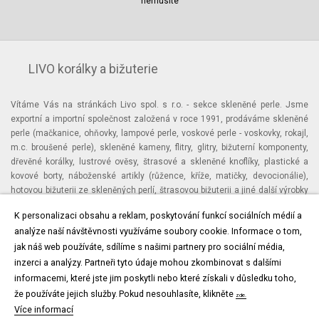
nemusíte
LIVO korálky a bižuterie
Vítáme Vás na stránkách Livo spol. s r.o. - sekce skleněné perle. Jsme
exportní a importní společnost založená v roce 1991, prodáváme skleněné
perle (mačkanice, ohňovky, lampové perle, voskové perle - voskovky, rokajl,
m.c. broušené perle), skleněné kameny, flitry, glitry, bižuterní komponenty,
dřevěné korálky, lustrové ověsy, štrasové a skleněné knoflíky, plastické a
kovové borty, náboženské artikly (růžence, kříže, matičky, devocionálie),
hotovou bižuterii ze skleněných perlí, štrasovou bižuterii a jiné další výrobky
typické pro jablonecko.
K personalizaci obsahu a reklam, poskytování funkcí sociálních médií a
analýze naší návštěvnosti využíváme soubory cookie. Informace o tom,
jak náš web používáte, sdílíme s našimi partnery pro sociální média,
inzerci a analýzy. Partneři tyto údaje mohou zkombinovat s dalšími
informacemi, které jste jim poskytli nebo které získali v důsledku toho,
že používáte jejich služby.
Pokud nesouhlasíte, klikněte
zde.
Více informací