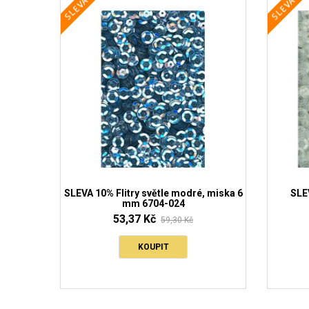
a niti 6
SLEVA 10% Flitry světle modré, miska 6
SLEV
mm 6704-024
53,37 Kč
59,30 Kč
KOUPIT