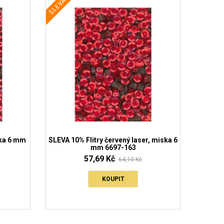
ska 6 mm
SLEVA 10% Flitry červený laser, miska 6
SLEVA 1
mm 6697-163
57,69 Kč
64,10 Kč
KOUPIT