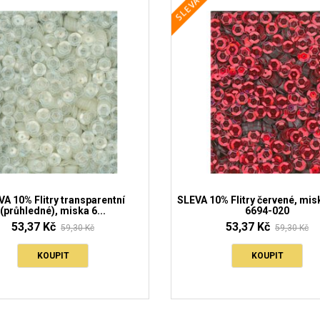
A 10% Flitry transparentní
SLEVA 10% Flitry červené, mi
(průhledné), miska 6...
6694-020
53,37 Kč
53,37 Kč
59,30 Kč
59,30 Kč
KOUPIT
KOUPIT