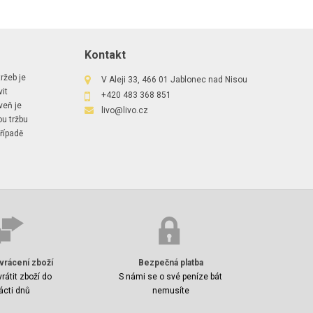
Kontakt
ržeb je
V Aleji 33, 466 01 Jablonec nad Nisou
it
+420 483 368 851
veň je
livo@livo.cz
ou tržbu
řípadě
vrácení zboží
Bezpečná platba
rátit zboží do
S námi se o své peníze bát
ácti dnů
nemusíte