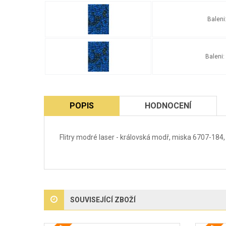
Baleni
Baleni:
POPIS
HODNOCENÍ
Flitry modré laser - královská modř, miska 6707-184
SOUVISEJÍCÍ ZBOŽÍ