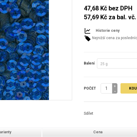
47,68 Kč
bez DPH
57,69 Kč
za bal. vč
Historie ceny
Nejnižší cena za poslední
Balení
25 g
+
POČET
KOU
-
Sdílet
arianty
Cena