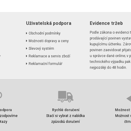
Uživatelská podpora
Evidence tržeb
Podle zákona o evidenci t
Obchodní podmínky
prodávající povinen vystav
Možnosti dopravy a ceny
kupujícímu účtenku. Záro
Slevový systém
povinen zaevidovat přijat
u správce daně online; v p
y
Reklamace a servis zboží
technického výpadku pak
Reklamační formulář
nejpozději do 48 hodin.
odpora
Rychlé doručení
Možnost 
zodpovíme
Stačí si vybrat z nabídka
Možnost v
tazy
způsobů doručení
čtrn