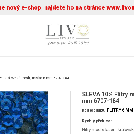
 nový e-shop, najdete ho na stránce www.livo
er - královská modř, miska 6 mm 6707-184
SLEVA 10% Flitry m
mm 6707-184
FLITRY 6 MM
Kód produktu:
Rychlý přehled:
Flitry modré laser - králo