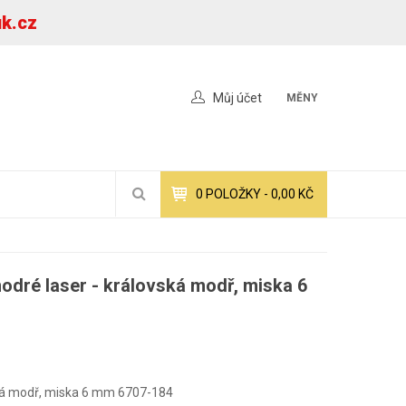
uk.cz
Můj účet
MĚNY
0
POLOŽKY -
0,00 KČ
odré laser - královská modř, miska 6
vská modř, miska 6 mm 6707-184