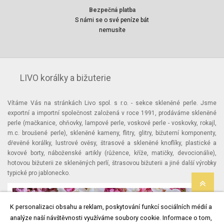
Bezpečná platba
S námi se o své peníze bát
nemusíte
LIVO korálky a bižuterie
Vítáme Vás na stránkách Livo spol. s r.o. - sekce skleněné perle. Jsme
exportní a importní společnost založená v roce 1991, prodáváme skleněné
perle (mačkanice, ohňovky, lampové perle, voskové perle - voskovky, rokajl,
m.c. broušené perle), skleněné kameny, flitry, glitry, bižuterní komponenty,
dřevěné korálky, lustrové ověsy, štrasové a skleněné knoflíky, plastické a
kovové borty, náboženské artikly (růžence, kříže, matičky, devocionálie),
hotovou bižuterii ze skleněných perlí, štrasovou bižuterii a jiné další výrobky
typické pro jablonecko.
K personalizaci obsahu a reklam, poskytování funkcí sociálních médií a
analýze naší návštěvnosti využíváme soubory cookie. Informace o tom,