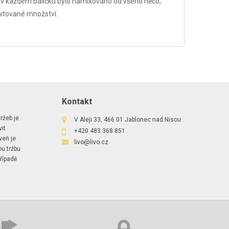
by v každém balíčku bylo namixováno od všeho něco,
mitované množství.
Kontakt
ržeb je
V Aleji 33, 466 01 Jablonec nad Nisou
it
+420 483 368 851
veň je
livo@livo.cz
ou tržbu
řípadě