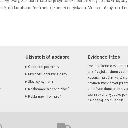
rvy, tvary, základní materiál je syntetická perleť. Vždy se snažíme, a
 nějaká korálka odřená nebo je perleť oprýskaná. Moc vydařený mix. Li
Uživatelská podpora
Evidence tržeb
Podle zákona o evidenci t
Obchodní podmínky
prodávající povinen vystav
Možnosti dopravy a ceny
kupujícímu účtenku. Záro
Slevový systém
povinen zaevidovat přijat
u správce daně online; v p
y
Reklamace a servis zboží
technického výpadku pak
Reklamační formulář
nejpozději do 48 hodin.