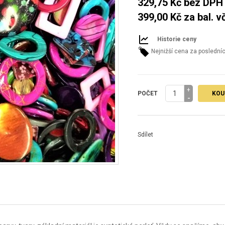
329,75 Kč
bez DPH
399,00 Kč
za bal. v
Historie ceny
Nejnižší cena za poslední
+
POČET
KOU
-
Sdílet