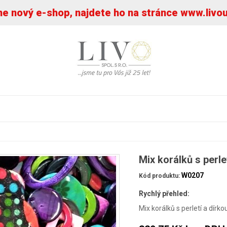
 nový e-shop, najdete ho na stránce www.livo
Mix korálků s perl
W0207
Kód produktu:
Rychlý přehled:
Mix korálků s perletí a dírk