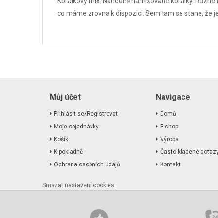
Korálkový mix. Náhodně namixované korálky. Různé ba
co máme zrovna k dispozici. Sem tam se stane, že je
Můj účet
Navigace
Příhlásit se/Registrovat
Domů
Moje objednávky
E-shop
Košík
Výroba
K pokladně
Často kladené dotaz
Ochrana osobních údajů
Kontakt
Smazat nastavení cookies