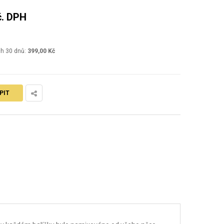
č. DPH
ch 30 dnů:
399,00 Kč
PIT