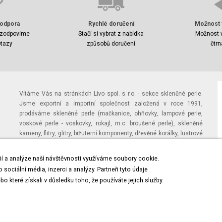
odpora
Rychlé doručení
Možnost 
zodpovíme
Stačí si vybrat z nabídka
Možnost v
tazy
způsobů doručení
čtrn
Vítáme Vás na stránkách Livo spol. s r.o. - sekce skleněné perle.
Jsme exportní a importní společnost založená v roce 1991,
prodáváme skleněné perle (mačkanice, ohňovky, lampové perle,
voskové perle - voskovky, rokajl, m.c. broušené perle), skleněné
kameny, flitry, glitry, bižuterní komponenty, dřevěné korálky, lustrové
ověsy, štrasové a skleněné knoflíky, plastické a kovové borty,
náboženské artikly (růžence, kříže, matičky, devocionálie), hotovou
ií a analýze naší návštěvnosti využíváme soubory cookie.
bižuterii ze skleněných perlí, štrasovou bižuterii a jiné další výrobky
sociální média, inzerci a analýzy. Partneři tyto údaje
typické pro jablonecko.
 které získali v důsledku toho, že používáte jejich služby.