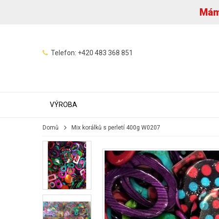
Máme
Telefon:
+420 483 368 851
VÝROBA
Domů
Mix korálků s perletí 400g W0207