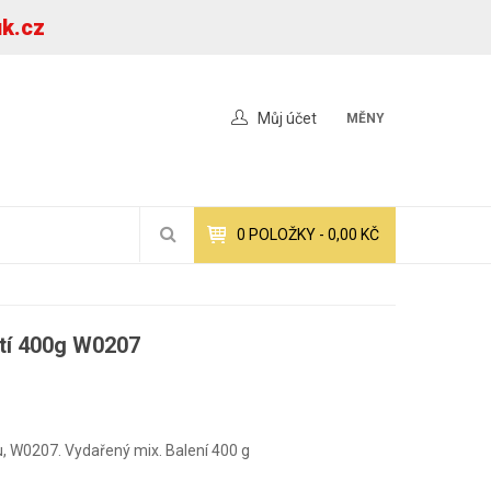
uk.cz
Můj účet
MĚNY
0
POLOŽKY -
0,00 KČ
etí 400g W0207
ou, W0207. Vydařený mix. Balení 400 g