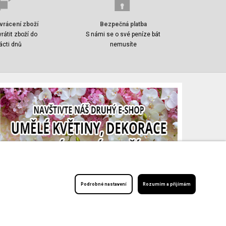
vrácení zboží
Bezpečná platba
rátit zboží do
S námi se o své peníze bát
ácti dnů
nemusíte
Podrobné nastavení
Rozumím a přijímám