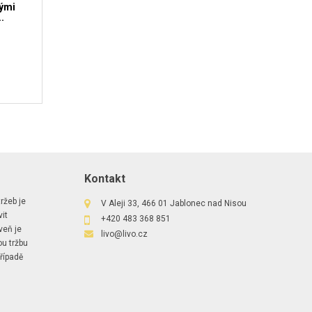
vými
.
Kontakt
ržeb je
V Aleji 33, 466 01 Jablonec nad Nisou
it
+420 483 368 851
veň je
livo@livo.cz
ou tržbu
řípadě