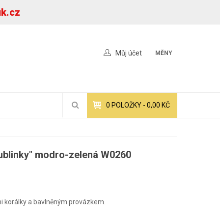
uk.cz
Můj účet
MĚNY
0
POLOŽKY -
0,00 KČ
bublinky" modro-zelená W0260
ými korálky a bavlněným provázkem.