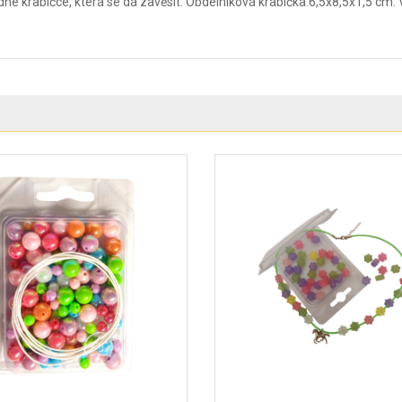
né krabičce, která se dá zavěsit. Obdelníková krabička:6,5x8,5x1,5 cm. 