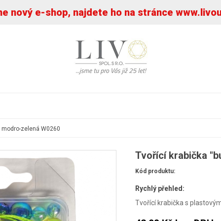
 nový e-shop, najdete ho na stránce www.livo
ky" modro-zelená W0260
Tvořící krabička "
Kód produktu:
Rychlý přehled:
Tvořící krabička s plastov