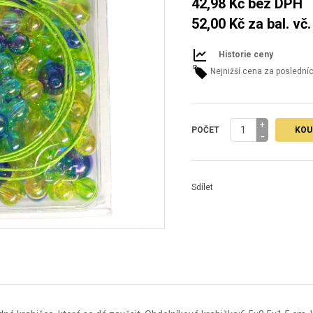
42,98 Kč
bez DPH
52,00 Kč
za bal. vč
Historie ceny
Nejnižší cena za poslední
+
POČET
KOU
-
Sdílet