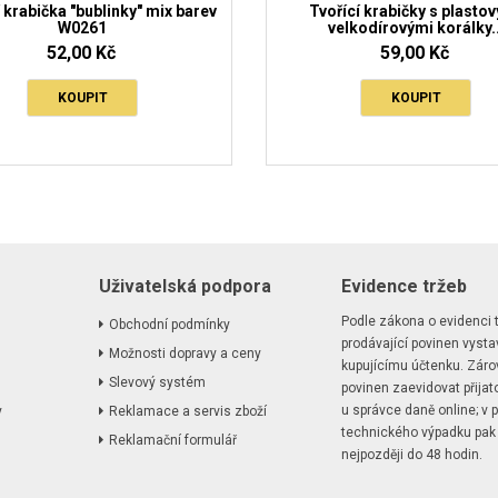
 krabička "bublinky" mix barev
Tvořící krabičky s plasto
W0261
velkodírovými korálky..
52,00 Kč
59,00 Kč
KOUPIT
KOUPIT
Uživatelská podpora
Evidence tržeb
Podle zákona o evidenci t
Obchodní podmínky
prodávající povinen vystav
Možnosti dopravy a ceny
kupujícímu účtenku. Záro
Slevový systém
povinen zaevidovat přijat
u správce daně online; v p
y
Reklamace a servis zboží
technického výpadku pak
Reklamační formulář
nejpozději do 48 hodin.