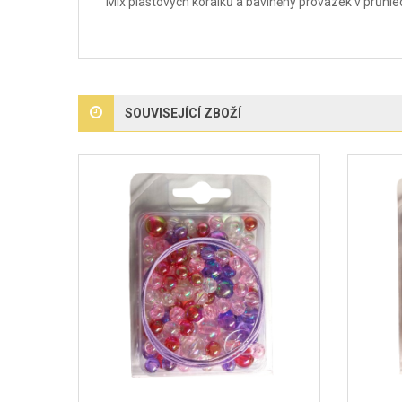
Mix plastových korálků a bavlněný provázek v průhled
SOUVISEJÍCÍ ZBOŽÍ