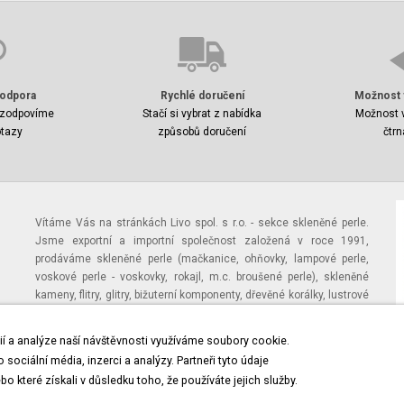
odpora
Rychlé doručení
Možnost 
zodpovíme
Stačí si vybrat z nabídka
Možnost v
tazy
způsobů doručení
čtrn
Vítáme Vás na stránkách Livo spol. s r.o. - sekce skleněné perle.
Jsme exportní a importní společnost založená v roce 1991,
prodáváme skleněné perle (mačkanice, ohňovky, lampové perle,
voskové perle - voskovky, rokajl, m.c. broušené perle), skleněné
kameny, flitry, glitry, bižuterní komponenty, dřevěné korálky, lustrové
ověsy, štrasové a skleněné knoflíky, plastické a kovové borty,
náboženské artikly (růžence, kříže, matičky, devocionálie), hotovou
ií a analýze naší návštěvnosti využíváme soubory cookie.
bižuterii ze skleněných perlí, štrasovou bižuterii a jiné další výrobky
sociální média, inzerci a analýzy. Partneři tyto údaje
typické pro jablonecko.
 které získali v důsledku toho, že používáte jejich služby.