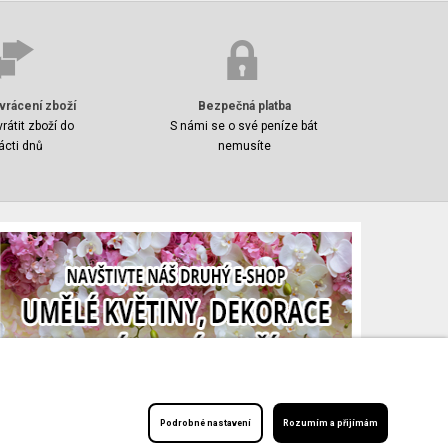
vrácení zboží
Bezpečná platba
rátit zboží do
S námi se o své peníze bát
ácti dnů
nemusíte
Podrobné nastavení
Rozumím a přijímám