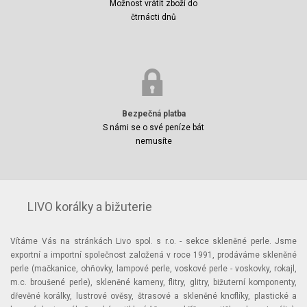
Možnost vrátit zboží do
čtrnácti dnů
Bezpečná platba
S námi se o své peníze bát
nemusíte
LIVO korálky a bižuterie
Vítáme Vás na stránkách Livo spol. s r.o. - sekce skleněné perle. Jsme
exportní a importní společnost založená v roce 1991, prodáváme skleněné
perle (mačkanice, ohňovky, lampové perle, voskové perle - voskovky, rokajl,
m.c. broušené perle), skleněné kameny, flitry, glitry, bižuterní komponenty,
dřevěné korálky, lustrové ověsy, štrasové a skleněné knoflíky, plastické a