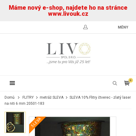
Máme nový e-shop, najdete ho na stránce
www.livouk.cz
MĚNY
0
Domů
FLITRY
metráž SLEVA
SLEVA 10% Flitry čtverec - zlatý laser
na niti 6 mm 20501-183